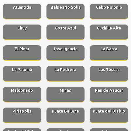
Atlantida
Balneario Solis
Cabo Polonio
Chuy
Costa Azul
Cuchilla Alta
El Pinar
José Ignacio
La Barra
La Paloma
La Pedrera
Las Toscas
Maldonado
Minas
Pan de Azucar
Piriapolis
Punta Ballena
Punta del Diablo