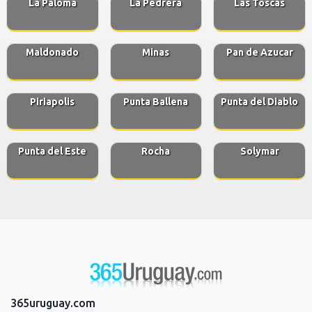
La Paloma
La Pedrera
Las Toscas
Maldonado
Minas
Pan de Azucar
Piriapolis
Punta Ballena
Punta del Diablo
Punta del Este
Rocha
Solymar
365uruguay.com