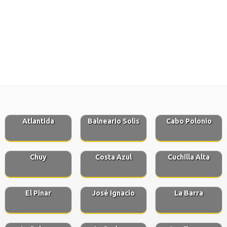
Atlantida
Balneario Solis
Cabo Polonio
Chuy
Costa Azul
Cuchilla Alta
El Pinar
José Ignacio
La Barra