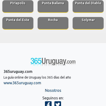
Piriapolis
Punta Ballena
Punta del Diablo
Punta del Este
Rocha
Solymar
365uruguay.com
La guía online de Uruguay los 365 días del año
www.365uruguay.com
Nosotros
Seguinos en: