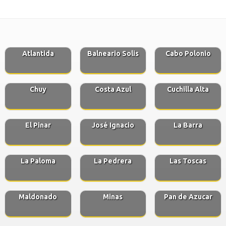
Atlantida
Balneario Solis
Cabo Polonio
Chuy
Costa Azul
Cuchilla Alta
El Pinar
José Ignacio
La Barra
La Paloma
La Pedrera
Las Toscas
Maldonado
Minas
Pan de Azucar