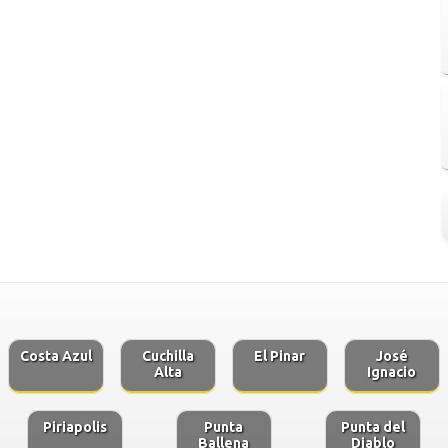
Costa Azul
Cuchilla
El Pinar
José
Alta
Ignacio
Piriapolis
Punta
Punta del
Ballena
Diablo