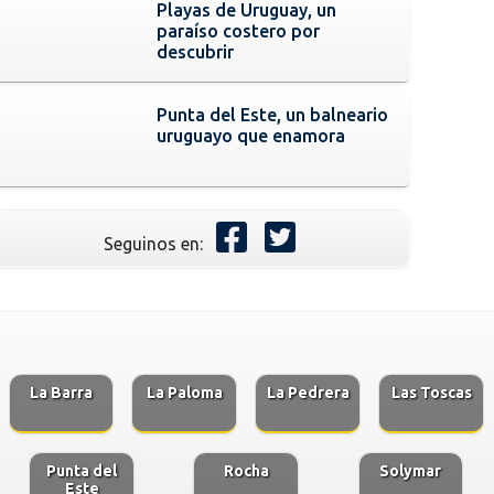
Playas de Uruguay, un
paraíso costero por
descubrir
Punta del Este, un balneario
uruguayo que enamora
Seguinos en:
La Barra
La Paloma
La Pedrera
Las Toscas
Punta del
Rocha
Solymar
Este