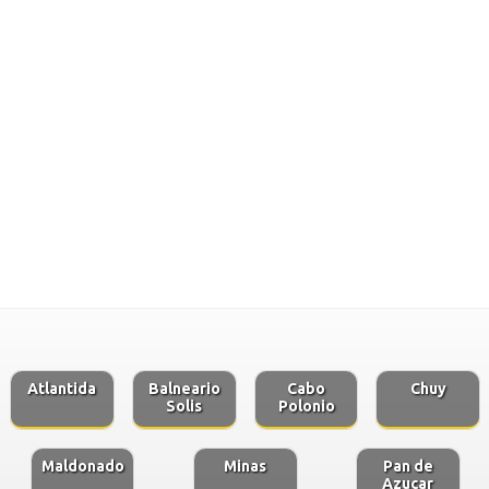
Atlantida
Balneario
Cabo
Chuy
Solis
Polonio
Maldonado
Minas
Pan de
Azucar