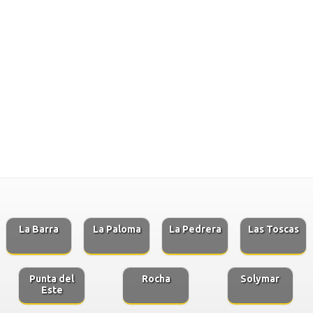
La Barra
La Paloma
La Pedrera
Las Toscas
Punta del
Rocha
Solymar
Este