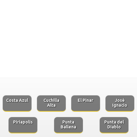
Costa Azul
Cuchilla
El Pinar
José
Alta
Ignacio
Piriapolis
Punta
Punta del
Ballena
Diablo