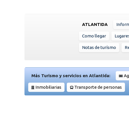
ATLANTIDA
Infor
Como llegar
Lugare
Notas de turísmo
Re
Más Turismo y servicios en Atlantida:
Ag
Inmobiliarias
Transporte de personas