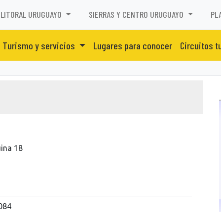
LITORAL URUGUAYO
SIERRAS Y CENTRO URUGUAYO
PL
Turismo y servicios
Lugares para conocer
Circuitos t
uina 18
084