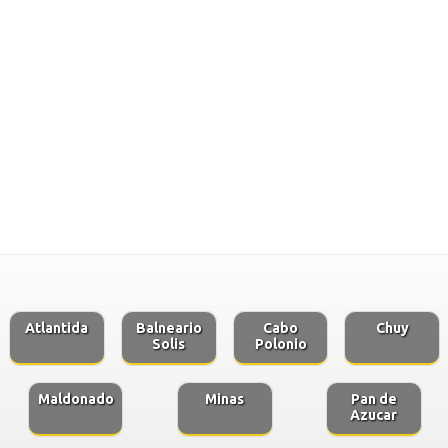
Atlantida
Balneario
Cabo
Chuy
Solis
Polonio
Maldonado
Minas
Pan de
Azucar