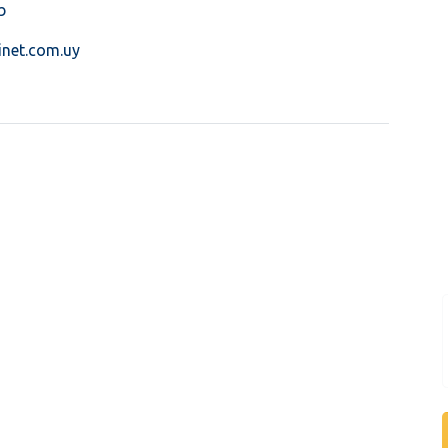
b
inet.com.uy