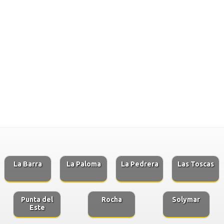
La Barra
La Paloma
La Pedrera
Las Toscas
Punta del
Rocha
Solymar
Este