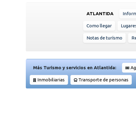
ATLANTIDA
Infor
Como llegar
Lugare
Notas de turísmo
Re
Más Turismo y servicios en Atlantida:
Ag
Inmobiliarias
Transporte de personas