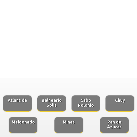
Atlantida
Balneario
Cabo
Chuy
Solis
Polonio
Maldonado
Minas
Pan de
Azucar