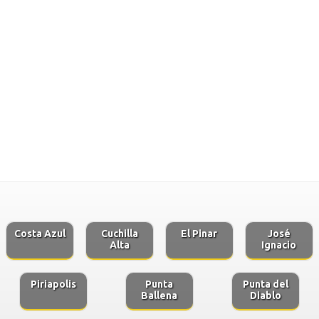
Costa Azul
Cuchilla
El Pinar
José
Alta
Ignacio
Piriapolis
Punta
Punta del
Ballena
Diablo