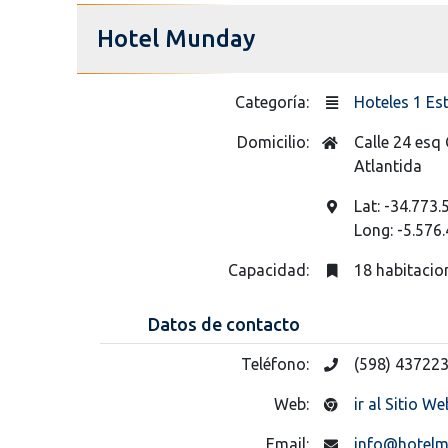
Hotel Munday
Categoría:
Hoteles 1 Est
Domicilio:
Calle 24 esq 
Atlantida
Lat: -34.773.
Long: -5.576.
Capacidad:
18 habitacio
Datos de contacto
Teléfono:
(598) 43722
Web:
ir al Sitio We
Email:
info@hotelm