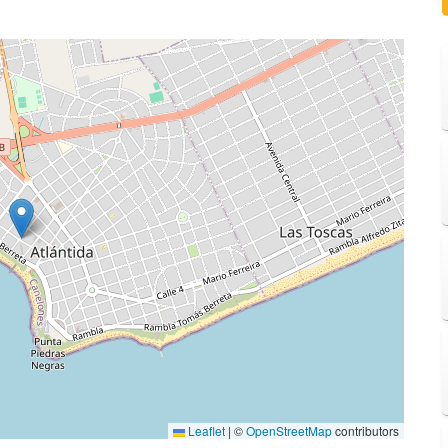
Leaflet
|
©
OpenStreetMap
contributors