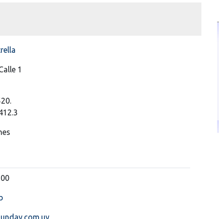
rella
Calle 1
520.
412.3
nes
300
b
unday.com.uy