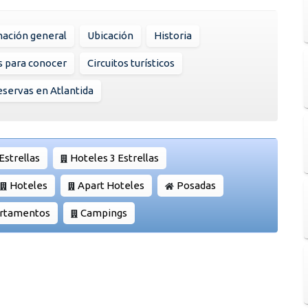
mación general
Ubicación
Historia
s para conocer
Circuitos turísticos
servas en Atlantida
Estrellas
Hoteles 3 Estrellas
Hoteles
Apart Hoteles
Posadas
artamentos
Campings