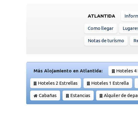
ATLANTIDA
Infor
Como llegar
Lugare
Notas de turísmo
Re
Más Alojamiento en Atlantida:
Hoteles 4 
Hoteles 2 Estrellas
Hoteles 1 Estrella
Cabañas
Estancias
Alquiler de dep