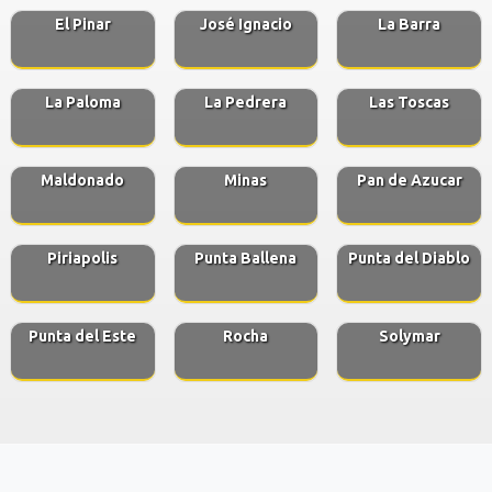
El Pinar
José Ignacio
La Barra
La Paloma
La Pedrera
Las Toscas
Maldonado
Minas
Pan de Azucar
Piriapolis
Punta Ballena
Punta del Diablo
Punta del Este
Rocha
Solymar