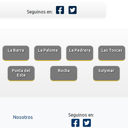
Seguinos en:
La Barra
La Paloma
La Pedrera
Las Toscas
Punta del
Rocha
Solymar
Este
Seguinos en:
Nosotros