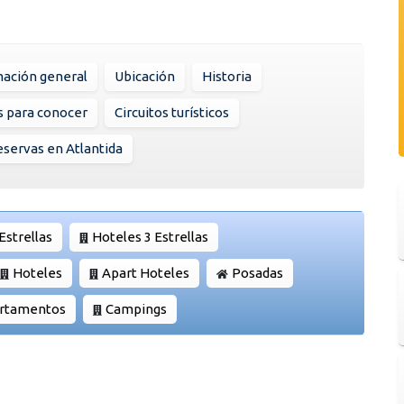
mación general
Ubicación
Historia
s para conocer
Circuitos turísticos
servas en Atlantida
Estrellas
Hoteles 3 Estrellas
Hoteles
Apart Hoteles
Posadas
artamentos
Campings