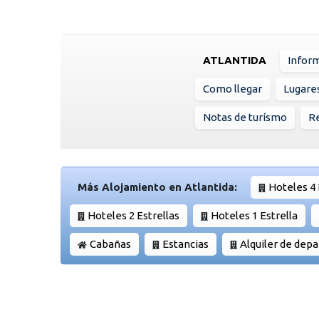
ATLANTIDA
Infor
Como llegar
Lugare
Notas de turísmo
Re
Más Alojamiento en Atlantida:
Hoteles 4 
Hoteles 2 Estrellas
Hoteles 1 Estrella
Cabañas
Estancias
Alquiler de dep