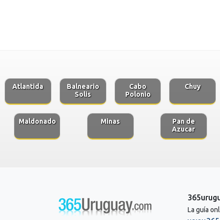
Atlantida
Balneario
Cabo
Chuy
Solis
Polonio
Maldonado
Minas
Pan de
Azucar
365urug
La guía on