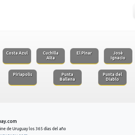
Costa Azul
Cuchilla
El Pinar
José
Alta
Ignacio
Piriapolis
Punta
Punta del
Ballena
Diablo
uay.com
line de Uruguay los 365 días del año