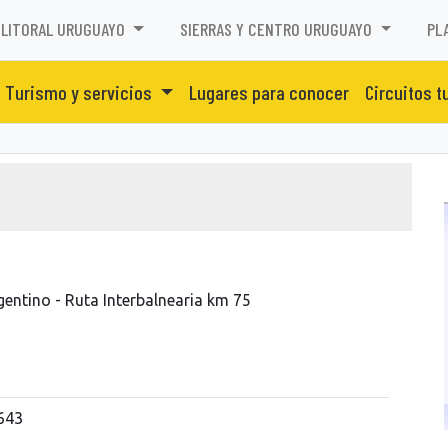
LITORAL URUGUAYO
SIERRAS Y CENTRO URUGUAYO
PL
Turismo y servicios
Lugares para conocer
Circuitos t
gentino - Ruta Interbalnearia km 75
643