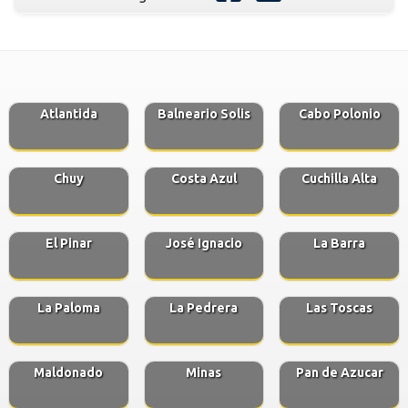
Atlantida
Balneario Solis
Cabo Polonio
Chuy
Costa Azul
Cuchilla Alta
El Pinar
José Ignacio
La Barra
La Paloma
La Pedrera
Las Toscas
Maldonado
Minas
Pan de Azucar