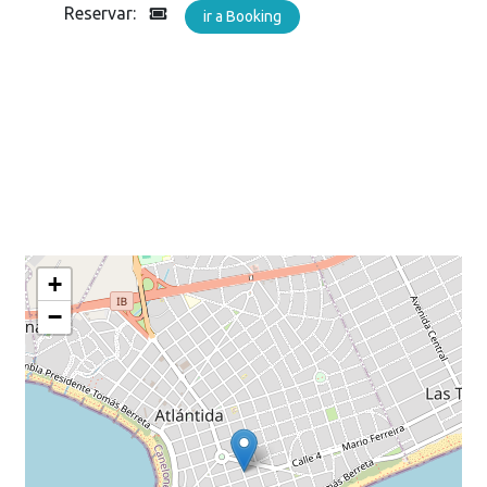
Reservar:
ir a Booking
+
−