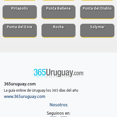
Piriapolis
Punta Ballena
Punta del Diablo
Punta del Este
Rocha
Solymar
365uruguay.com
La guía online de Uruguay los 365 días del año
www.365uruguay.com
Nosotros
Seguinos en: