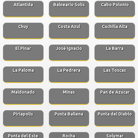
Atlantida
Balneario Solis
Cabo Polonio
Chuy
Costa Azul
Cuchilla Alta
El Pinar
José Ignacio
La Barra
La Paloma
La Pedrera
Las Toscas
Maldonado
Minas
Pan de Azucar
Piriapolis
Punta Ballena
Punta del Diablo
Punta del Este
Rocha
Solymar