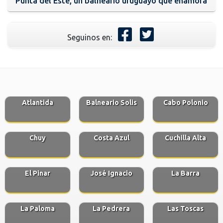
Punta del Este, un balneario uruguayo que enamora
Seguinos en:
Atlantida
Balneario Solis
Cabo Polonio
Chuy
Costa Azul
Cuchilla Alta
El Pinar
José Ignacio
La Barra
La Paloma
La Pedrera
Las Toscas