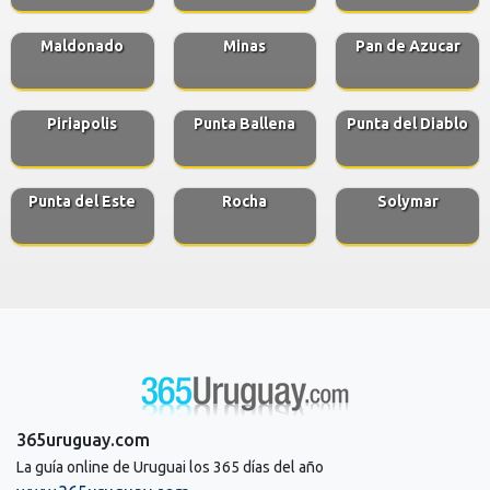
Maldonado
Minas
Pan de Azucar
Piriapolis
Punta Ballena
Punta del Diablo
Punta del Este
Rocha
Solymar
365uruguay.com
La guía online de Uruguai los 365 días del año