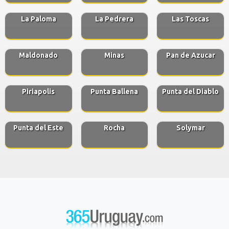
La Paloma
La Pedrera
Las Toscas
Maldonado
Minas
Pan de Azucar
Piriapolis
Punta Ballena
Punta del Diablo
Punta del Este
Rocha
Solymar