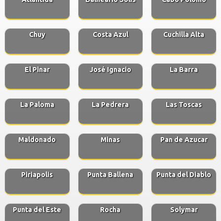
Chuy
Costa Azul
Cuchilla Alta
El Pinar
José Ignacio
La Barra
La Paloma
La Pedrera
Las Toscas
Maldonado
Minas
Pan de Azucar
Piriapolis
Punta Ballena
Punta del Diablo
Punta del Este
Rocha
Solymar