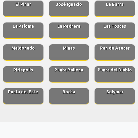
El Pinar
José Ignacio
La Barra
La Paloma
La Pedrera
Las Toscas
Maldonado
Minas
Pan de Azucar
Piriapolis
Punta Ballena
Punta del Diablo
Punta del Este
Rocha
Solymar