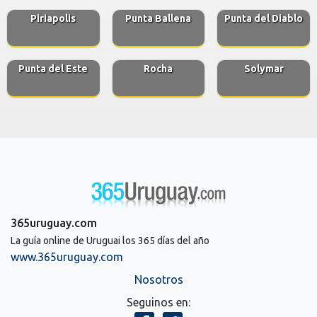
Piriapolis
Punta Ballena
Punta del Diablo
Punta del Este
Rocha
Solymar
365uruguay.com
La guía online de Uruguai los 365 días del año
www.365uruguay.com
Nosotros
Seguinos en: