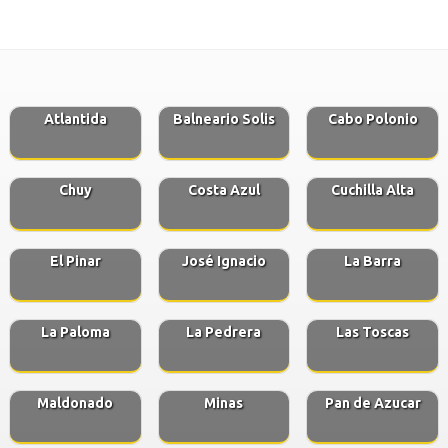
Atlantida
Balneario Solis
Cabo Polonio
Chuy
Costa Azul
Cuchilla Alta
El Pinar
José Ignacio
La Barra
La Paloma
La Pedrera
Las Toscas
Maldonado
Minas
Pan de Azucar