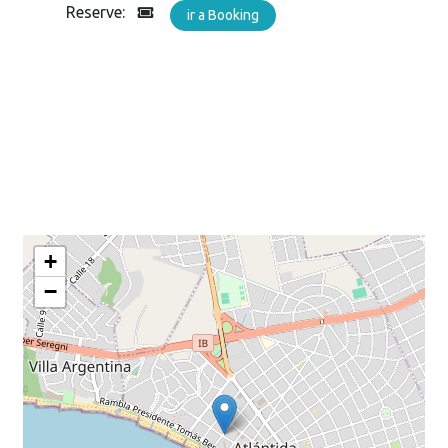
Reserve:
ir a Booking
+
−