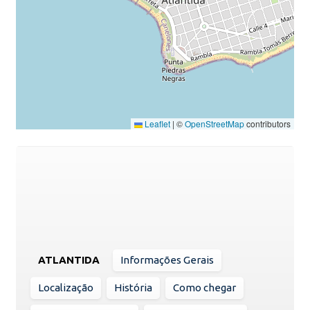
Leaflet
|
©
OpenStreetMap
contributors
ATLANTIDA
Informações Gerais
Localização
História
Como chegar