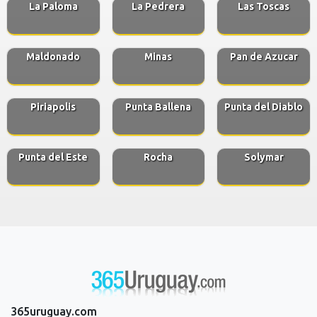
La Paloma
La Pedrera
Las Toscas
Maldonado
Minas
Pan de Azucar
Piriapolis
Punta Ballena
Punta del Diablo
Punta del Este
Rocha
Solymar
365uruguay.com