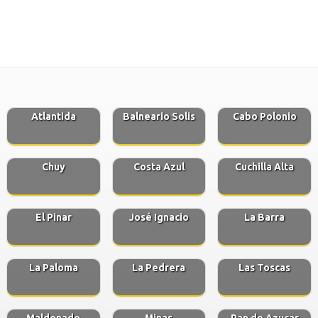
Atlantida
Balneario Solis
Cabo Polonio
Chuy
Costa Azul
Cuchilla Alta
El Pinar
José Ignacio
La Barra
La Paloma
La Pedrera
Las Toscas
Maldonado
Minas
Pan de Azucar