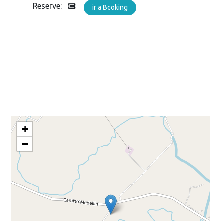
Reserve:
ir a Booking
+
−