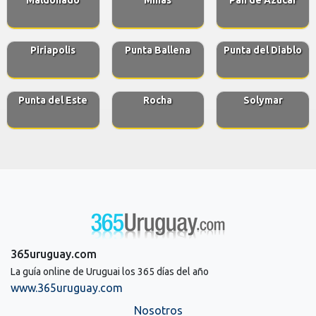
Piriapolis
Punta Ballena
Punta del Diablo
Punta del Este
Rocha
Solymar
365uruguay.com
La guía online de Uruguai los 365 días del año
www.365uruguay.com
Nosotros