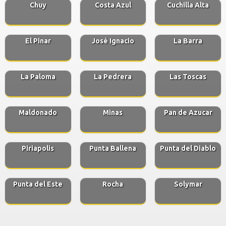
Chuy
Costa Azul
Cuchilla Alta
El Pinar
José Ignacio
La Barra
La Paloma
La Pedrera
Las Toscas
Maldonado
Minas
Pan de Azucar
Piriapolis
Punta Ballena
Punta del Diablo
Punta del Este
Rocha
Solymar