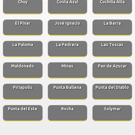
Chuy
Costa Azul
Cuchilla Alta
El Pinar
José Ignacio
La Barra
La Paloma
La Pedrera
Las Toscas
Maldonado
Minas
Pan de Azucar
Piriapolis
Punta Ballena
Punta del Diablo
Punta del Este
Rocha
Solymar