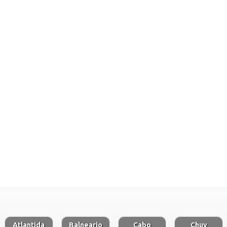
Atlantida
Balneario
Cabo
Chuy