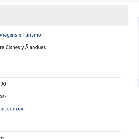
Viagens e Turismo
re Cisnes y Ã‘andues
690
os-
et.com.uy
os-