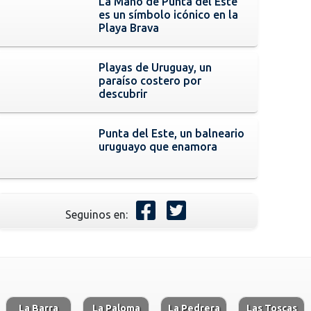
La Mano de Punta del Este
es un símbolo icónico en la
Playa Brava
Playas de Uruguay, un
paraíso costero por
descubrir
Punta del Este, un balneario
uruguayo que enamora
Seguinos en:
La Barra
La Paloma
La Pedrera
Las Toscas