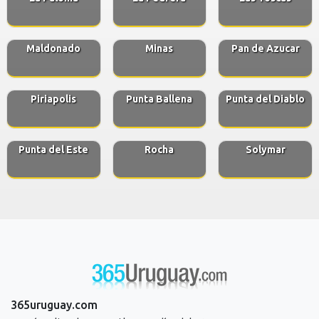
Maldonado
Minas
Pan de Azucar
Piriapolis
Punta Ballena
Punta del Diablo
Punta del Este
Rocha
Solymar
365uruguay.com