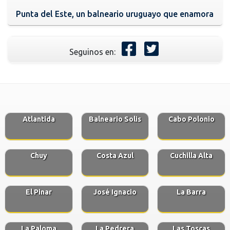
Punta del Este, un balneario uruguayo que enamora
Seguinos en:
Atlantida
Balneario Solis
Cabo Polonio
Chuy
Costa Azul
Cuchilla Alta
El Pinar
José Ignacio
La Barra
La Paloma
La Pedrera
Las Toscas