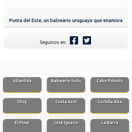
Punta del Este, un balneario uruguayo que enamora
Seguinos en:
Atlantida
Balneario Solis
Cabo Polonio
Chuy
Costa Azul
Cuchilla Alta
El Pinar
José Ignacio
La Barra