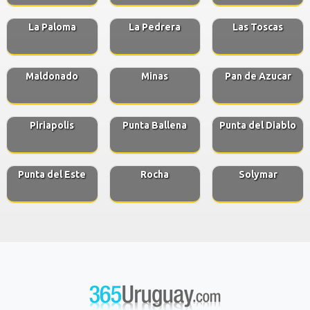
La Paloma
La Pedrera
Las Toscas
Maldonado
Minas
Pan de Azucar
Piriapolis
Punta Ballena
Punta del Diablo
Punta del Este
Rocha
Solymar