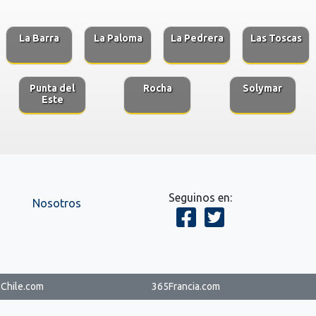
La Barra
La Paloma
La Pedrera
Las Toscas
Punta del
Rocha
Solymar
Este
Seguinos en:
Nosotros
Chile.com
365Francia.com