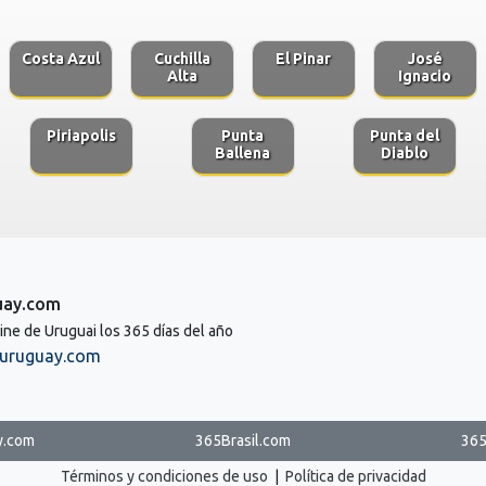
Costa Azul
Cuchilla
El Pinar
José
Alta
Ignacio
Piriapolis
Punta
Punta del
Ballena
Diablo
uay.com
line de Uruguai los 365 días del año
uruguay.com
y.com
365Brasil.com
365
Términos y condiciones de uso
|
Política de privacidad