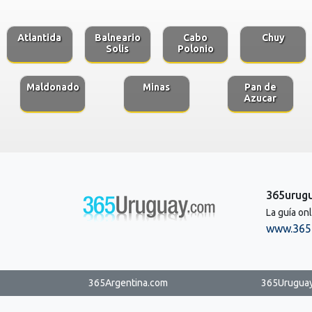
Atlantida
Balneario
Cabo
Chuy
Solis
Polonio
Maldonado
Minas
Pan de
Azucar
365urug
La guía on
www.365
365Argentina.com
365Urugua