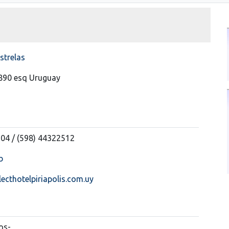
strelas
890 esq Uruguay
04 / (598) 44322512
b
ecthotelpiriapolis.com.uy
os-