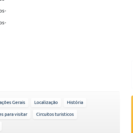
os-
os-
ações Gerais
Localização
História
s para visitar
Circuitos turisticos