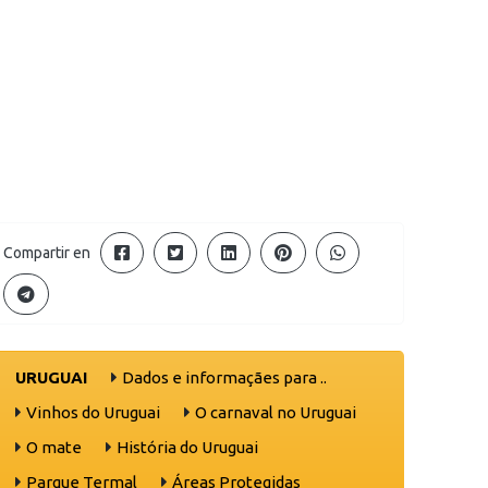
Compartir en
URUGUAI
Dados e informaçães para ..
Vinhos do Uruguai
O carnaval no Uruguai
O mate
História do Uruguai
Parque Termal
Áreas Protegidas