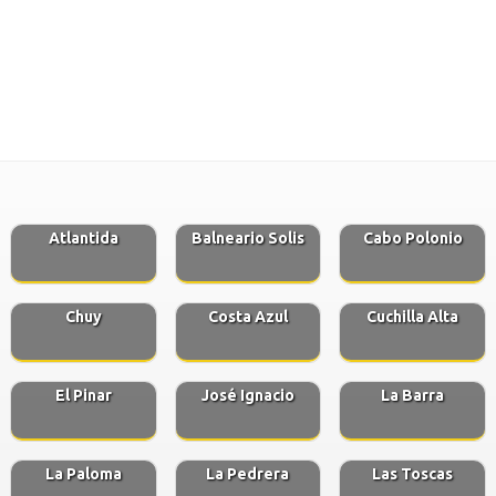
Atlantida
Balneario Solis
Cabo Polonio
Chuy
Costa Azul
Cuchilla Alta
El Pinar
José Ignacio
La Barra
La Paloma
La Pedrera
Las Toscas