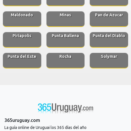
Maldonado
Minas
Pan de Azucar
Piriapolis
Punta Ballena
Punta del Diablo
Punta del Este
Rocha
Solymar
365uruguay.com
La guía online de Uruguai los 365 días del año