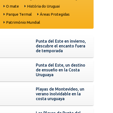
O mate
História do Uruguai
Parque Termal
Áreas Protegidas
Património Mundial
Punta del Este en invierno,
descubre el encanto fuera
de temporada
Punta del Este, un destino
de ensueño en la Costa
Uruguaya
Playas de Montevideo, un
verano inolvidable en la
costa uruguaya
Las Playas de Punta del