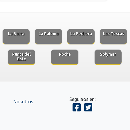
La Barra
La Paloma
La Pedrera
Las Toscas
Punta del
Rocha
Solymar
Este
Seguinos en:
Nosotros