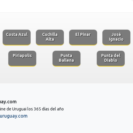
Costa Azul
Cuchilla
El Pinar
José
Alta
Ignacio
Piriapolis
Punta
Punta del
Ballena
Diablo
uay.com
line de Uruguai los 365 días del año
uruguay.com