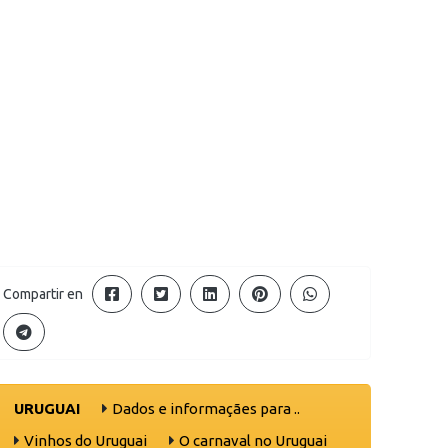
Compartir en
URUGUAI
Dados e informaçães para ..
Vinhos do Uruguai
O carnaval no Uruguai