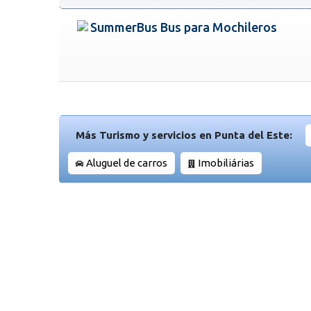
SummerBus Bus para Mochileros
Más Turismo y servicios en Punta del Este:
Aluguel de carros
Imobiliárias