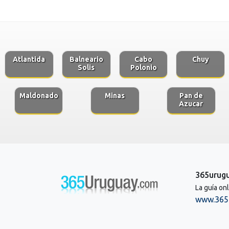
Atlantida
Balneario
Cabo
Chuy
Solis
Polonio
Maldonado
Minas
Pan de
Azucar
365urug
La guía on
www.365