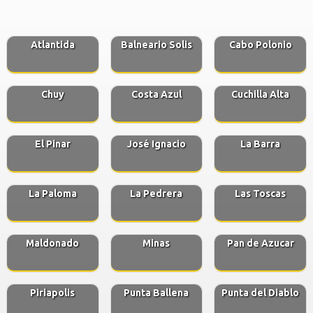
Atlantida
Balneario Solis
Cabo Polonio
Chuy
Costa Azul
Cuchilla Alta
El Pinar
José Ignacio
La Barra
La Paloma
La Pedrera
Las Toscas
Maldonado
Minas
Pan de Azucar
Piriapolis
Punta Ballena
Punta del Diablo