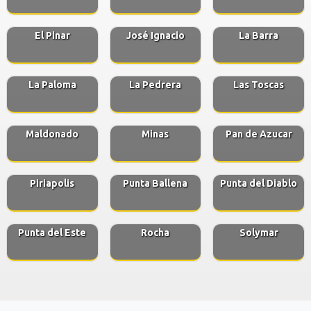
El Pinar
José Ignacio
La Barra
La Paloma
La Pedrera
Las Toscas
Maldonado
Minas
Pan de Azucar
Piriapolis
Punta Ballena
Punta del Diablo
Punta del Este
Rocha
Solymar