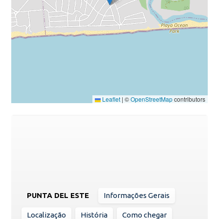
Leaflet
|
©
OpenStreetMap
contributors
PUNTA DEL ESTE
Informações Gerais
Localização
História
Como chegar