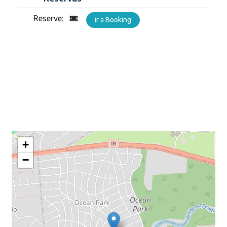
Reserve:
ir a Booking
+
−