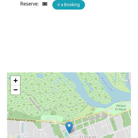
Reserve:
ir a Booking
+
−