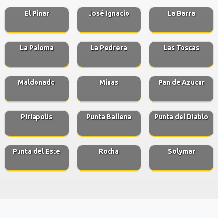
El Pinar
José Ignacio
La Barra
La Paloma
La Pedrera
Las Toscas
Maldonado
Minas
Pan de Azucar
Piriapolis
Punta Ballena
Punta del Diablo
Punta del Este
Rocha
Solymar