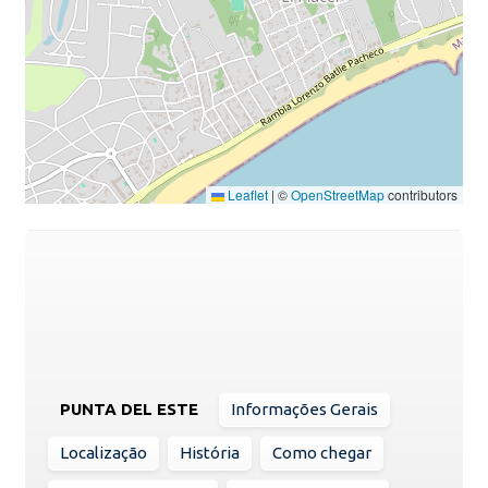
Leaflet
|
©
OpenStreetMap
contributors
PUNTA DEL ESTE
Informações Gerais
Localização
História
Como chegar