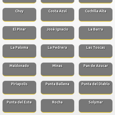
Chuy
Costa Azul
Cuchilla Alta
El Pinar
José Ignacio
La Barra
La Paloma
La Pedrera
Las Toscas
Maldonado
Minas
Pan de Azucar
Piriapolis
Punta Ballena
Punta del Diablo
Punta del Este
Rocha
Solymar