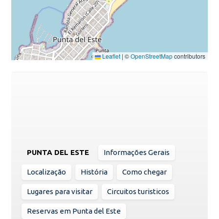
Leaflet
|
©
OpenStreetMap
contributors
PUNTA DEL ESTE
Informações Gerais
Localização
História
Como chegar
Lugares para visitar
Circuitos turisticos
Reservas em Punta del Este