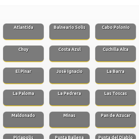
Atlantida
Balneario Solis
Cabo Polonio
Chuy
Costa Azul
Cuchilla Alta
El Pinar
José Ignacio
La Barra
La Paloma
La Pedrera
Las Toscas
Maldonado
Minas
Pan de Azucar
Piriapolis
Punta Ballena
Punta del Diablo