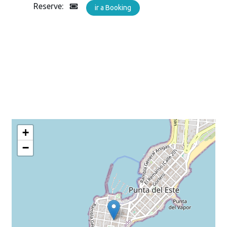
Reserve:
ir a Booking
+
−