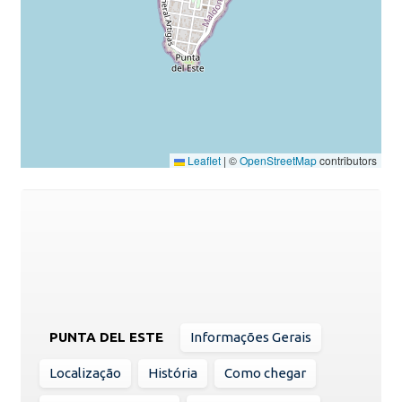
Leaflet
|
©
OpenStreetMap
contributors
PUNTA DEL ESTE
Informações Gerais
Localização
História
Como chegar