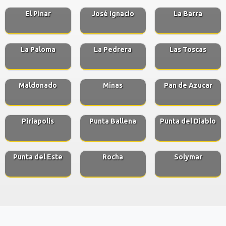
El Pinar
José Ignacio
La Barra
La Paloma
La Pedrera
Las Toscas
Maldonado
Minas
Pan de Azucar
Piriapolis
Punta Ballena
Punta del Diablo
Punta del Este
Rocha
Solymar