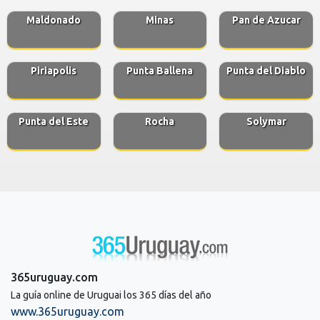
Maldonado
Minas
Pan de Azucar
Piriapolis
Punta Ballena
Punta del Diablo
Punta del Este
Rocha
Solymar
365uruguay.com
La guía online de Uruguai los 365 días del año
www.365uruguay.com