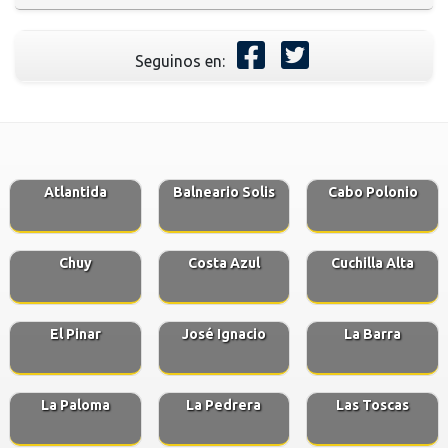
Seguinos en:
Atlantida
Balneario Solis
Cabo Polonio
Chuy
Costa Azul
Cuchilla Alta
El Pinar
José Ignacio
La Barra
La Paloma
La Pedrera
Las Toscas