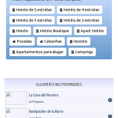
Hotéis de 5 estrelas
Hotéis de 4 estrelas
Hotéis de 3 estrelas
Hotéis de 2 estrelas
Hotéis
Hotéis Boutique
Apart Hotéis
Posadas
Cabanhas
Hostéis
Apartamentos para alugar
Campings
ALOJAMENTO NAS PROXIMIDADES
La Casa del Hornero
en Piriapolis
Backpacker de la Barra
en La Barra