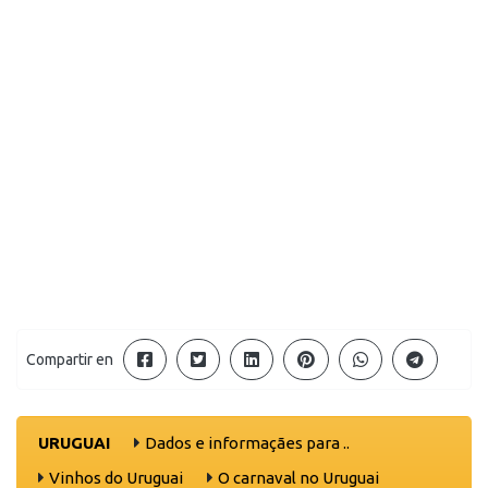
Compartir en
URUGUAI
Dados e informaçães para ..
Vinhos do Uruguai
O carnaval no Uruguai