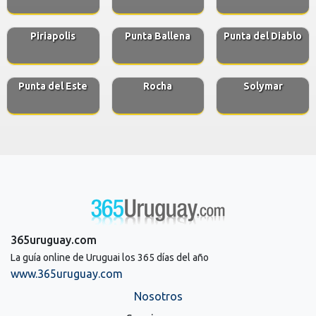
Piriapolis
Punta Ballena
Punta del Diablo
Punta del Este
Rocha
Solymar
365uruguay.com
La guía online de Uruguai los 365 días del año
www.365uruguay.com
Nosotros