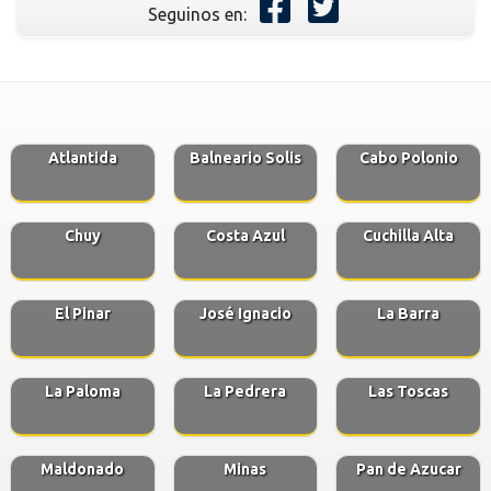
Seguinos en:
Atlantida
Balneario Solis
Cabo Polonio
Chuy
Costa Azul
Cuchilla Alta
El Pinar
José Ignacio
La Barra
La Paloma
La Pedrera
Las Toscas
Maldonado
Minas
Pan de Azucar