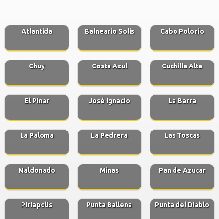
Atlantida
Balneario Solis
Cabo Polonio
Chuy
Costa Azul
Cuchilla Alta
El Pinar
José Ignacio
La Barra
La Paloma
La Pedrera
Las Toscas
Maldonado
Minas
Pan de Azucar
Piriapolis
Punta Ballena
Punta del Diablo