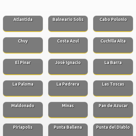
Atlantida
Balneario Solis
Cabo Polonio
Chuy
Costa Azul
Cuchilla Alta
El Pinar
José Ignacio
La Barra
La Paloma
La Pedrera
Las Toscas
Maldonado
Minas
Pan de Azucar
Piriapolis
Punta Ballena
Punta del Diablo