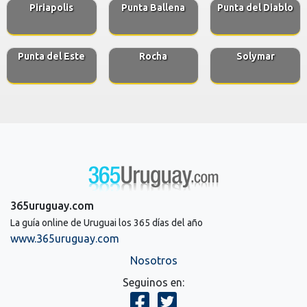
Piriapolis
Punta Ballena
Punta del Diablo
Punta del Este
Rocha
Solymar
365uruguay.com
La guía online de Uruguai los 365 días del año
www.365uruguay.com
Nosotros
Seguinos en: