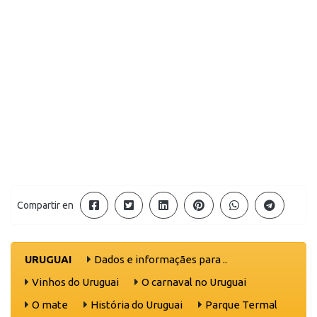
Compartir en
URUGUAI
Dados e informaçães para ..
Vinhos do Uruguai
O carnaval no Uruguai
O mate
História do Uruguai
Parque Termal