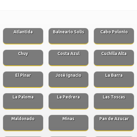
Atlantida
Balneario Solis
Cabo Polonio
Chuy
Costa Azul
Cuchilla Alta
El Pinar
José Ignacio
La Barra
La Paloma
La Pedrera
Las Toscas
Maldonado
Minas
Pan de Azucar