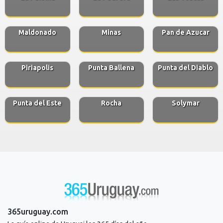
Maldonado
Minas
Pan de Azucar
Piriapolis
Punta Ballena
Punta del Diablo
Punta del Este
Rocha
Solymar
365uruguay.com