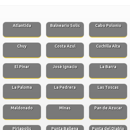
Atlantida
Balneario Solis
Cabo Polonio
Chuy
Costa Azul
Cuchilla Alta
El Pinar
José Ignacio
La Barra
La Paloma
La Pedrera
Las Toscas
Maldonado
Minas
Pan de Azucar
Piriapolis
Punta Ballena
Punta del Diablo