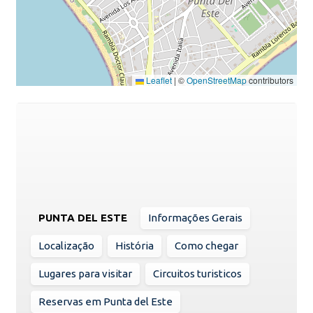
Leaflet
|
©
OpenStreetMap
contributors
PUNTA DEL ESTE
Informações Gerais
Localização
História
Como chegar
Lugares para visitar
Circuitos turisticos
Reservas em Punta del Este