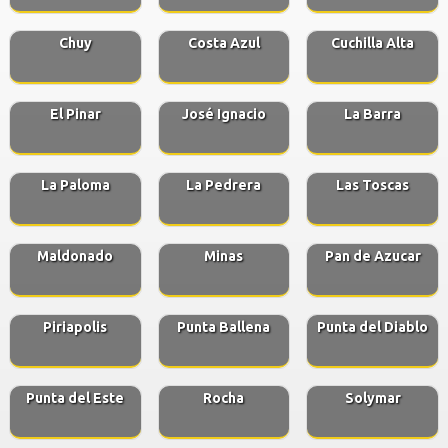
Chuy
Costa Azul
Cuchilla Alta
El Pinar
José Ignacio
La Barra
La Paloma
La Pedrera
Las Toscas
Maldonado
Minas
Pan de Azucar
Piriapolis
Punta Ballena
Punta del Diablo
Punta del Este
Rocha
Solymar