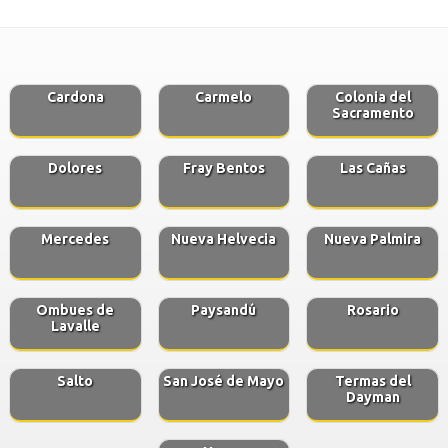
Cardona
Carmelo
Colonia del
Sacramento
Dolores
Fray Bentos
Las Cañas
Mercedes
Nueva Helvecia
Nueva Palmira
Ombues de
Paysandú
Rosario
Lavalle
Salto
San José de Mayo
Termas del
Dayman