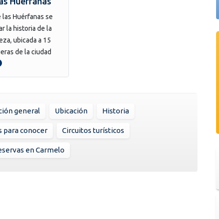
las Huérfanas
e las Huérfanas se
 la historia de la
eza, ubicada a 15
ueras de la ciudad
ción general
Ubicación
Historia
s para conocer
Circuitos turísticos
eservas en Carmelo