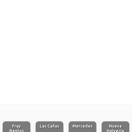
Fray
Las Cañas
Mercedes
Nueva
Bentos
Helvecia