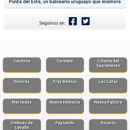
Punta del Este, un balneario uruguayo que enamora
Seguinos en:
Cardona
Carmelo
Colonia del
Sacramento
Dolores
Fray Bentos
Las Cañas
Mercedes
Nueva Helvecia
Nueva Palmira
Ombues de
Paysandú
Rosario
Lavalle