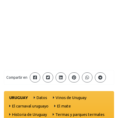
Compartir en
URUGUAY
Datos
Vinos de Uruguay
El carnaval uruguayo
El mate
Historia de Uruguay
Termas y parques termales