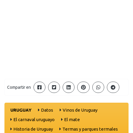
Compartir en
URUGUAY
Datos
Vinos de Uruguay
El carnaval uruguayo
El mate
Historia de Uruguay
Termas y parques termales