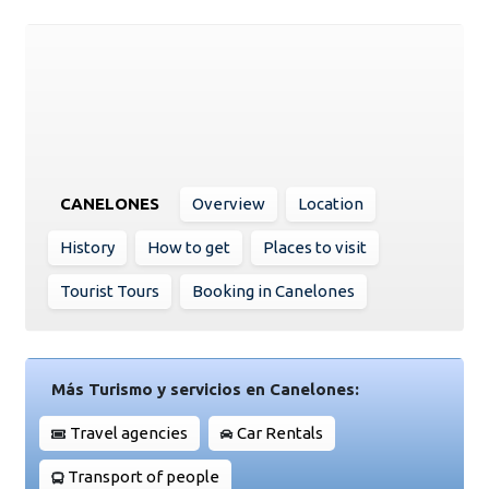
CANELONES
Overview
Location
History
How to get
Places to visit
Tourist Tours
Booking in Canelones
Más Turismo y servicios en Canelones:
Travel agencies
Car Rentals
Transport of people