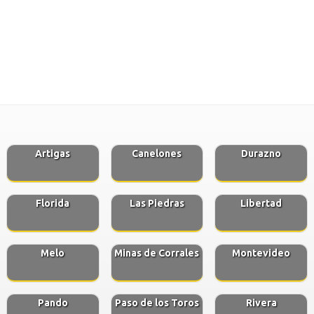
Artigas
Canelones
Durazno
Florida
Las Piedras
Libertad
Melo
Minas de Corrales
Montevideo
Pando
Paso de los Toros
Rivera