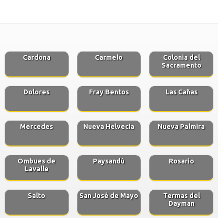
Cardona
Carmelo
Colonia del
Sacramento
Dolores
Fray Bentos
Las Cañas
Mercedes
Nueva Helvecia
Nueva Palmira
Ombues de
Paysandú
Rosario
Lavalle
Salto
San José de Mayo
Termas del
Dayman