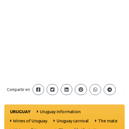
Compartir en
URUGUAY
Uruguay Information
Wines of Uruguay
Uruguay carnival
The mate