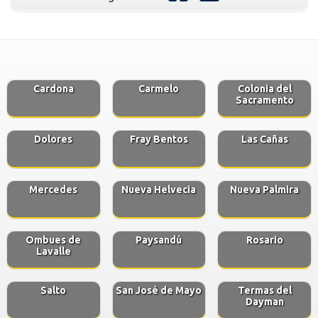
Cardona
Carmelo
Colonia del
Sacramento
Dolores
Fray Bentos
Las Cañas
Mercedes
Nueva Helvecia
Nueva Palmira
Ombues de
Paysandú
Rosario
Lavalle
Salto
San José de Mayo
Termas del
Dayman