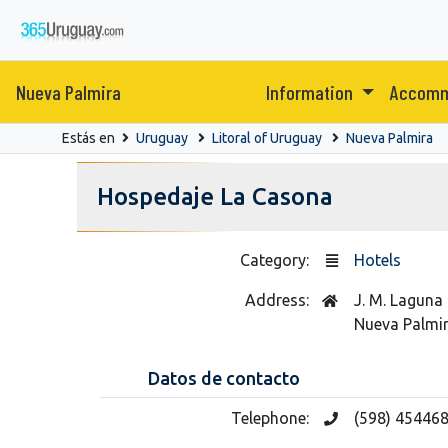
Nueva Palmira
Information
Accomm
Estás en
Uruguay
Litoral of Uruguay
Nueva Palmira
Hospedaje La Casona
Category:
Hotels
Address:
J. M. Laguna
Nueva Palmi
Datos de contacto
Telephone:
(598) 45446