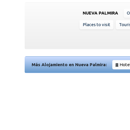
NUEVA PALMIRA
O
Places to visit
Touri
Más Alojamiento en Nueva Palmira:
Hote