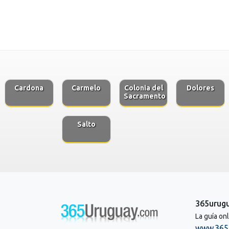
Cardona
Carmelo
Colonia del
Dolores
Sacramento
Salto
365urug
La guía on
www.365