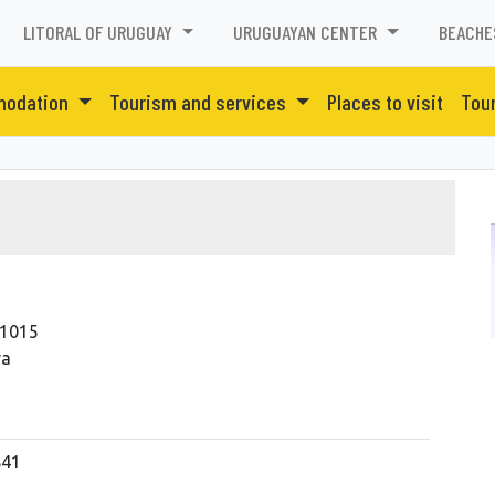
LITORAL OF URUGUAY
URUGUAYAN CENTER
BEACHE
odation
Tourism and services
Places to visit
Tour
 1015
ra
841