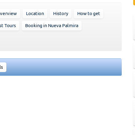
verview
Location
History
How to get
st Tours
Booking in Nueva Palmira
ls