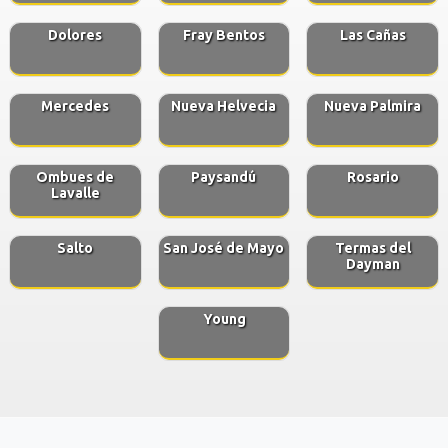
Dolores
Fray Bentos
Las Cañas
Mercedes
Nueva Helvecia
Nueva Palmira
Ombues de
Paysandú
Rosario
Lavalle
Salto
San José de Mayo
Termas del
Dayman
Young